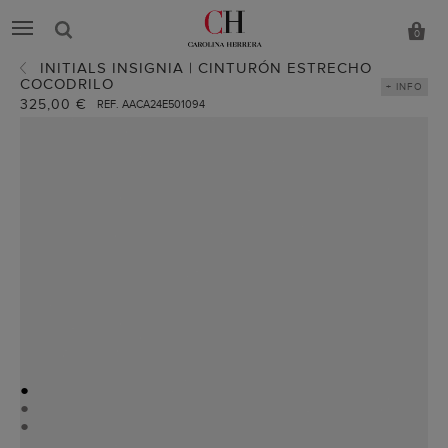
0
INITIALS INSIGNIA | CINTURÓN ESTRECHO
COCODRILO
+ INFO
325,00 €
REF. AACA24E501094
●
●
●