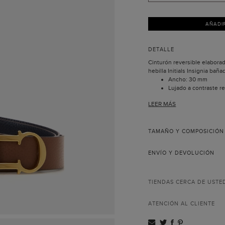
AÑADI
DETALLE
Cinturón reversible elaborado
hebilla Initials Insignia baña
Ancho: 30 mm
Lujado a contraste r
Hecho en España.
LEER MÁS
La colección Insignia nace a
con motivo del aniversario 
recrea las iniciales de Carol
hebilla que adorna este excl
TAMAÑO Y COMPOSICIÓN
mismo concepto y completa 
ENVÍO Y DEVOLUCIÓN
TIENDAS CERCA DE USTE
ATENCIÓN AL CLIENTE