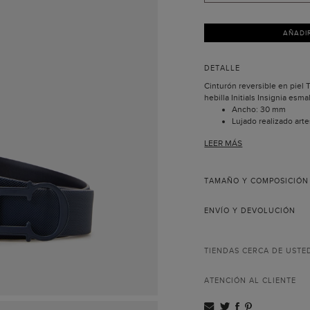
AÑADI
DETALLE
Cinturón reversible en piel T
hebilla Initials Insignia esm
Ancho: 30 mm
Lujado realizado art
Hecho en España.
LEER MÁS
La colección Insignia nace a
con motivo del aniversario 
recrea las iniciales de Carol
hebilla de este exclusivo ci
TAMAÑO Y COMPOSICIÓN
concepto y completa la cole
ENVÍO Y DEVOLUCIÓN
TIENDAS CERCA DE USTE
ATENCIÓN AL CLIENTE