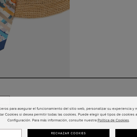
ceros para asegurar el funcionamiento del sitio web, personalizar su experiencia y
ATENCIÓN AL CLIEN
tar Cookies si desea permitir todas las cookies. Puede elegir qué tipos de cookies a
Configuración. Para más información, consulte nuestra
Política de Cookies
.
RECHAZAR COOKIES