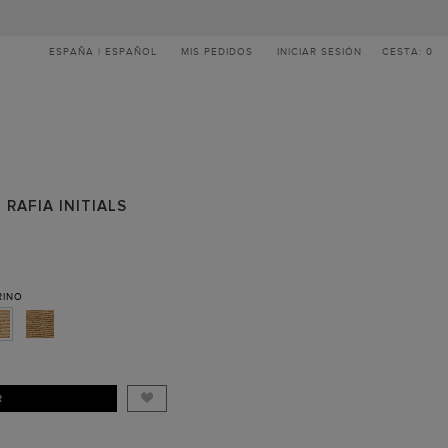
ESPAÑA | ESPAÑOL
MIS PEDIDOS
INICIAR SESIÓN
CESTA: 0
RAFIA INITIALS
RINO
R