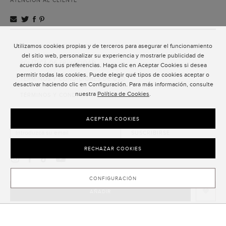
ATENCIÓN AL CLIENTE
Utilizamos cookies propias y de terceros para asegurar el funcionamiento
ATENCIÓN AL CLIENTE
del sitio web, personalizar su experiencia y mostrarle publicidad de
POLÍTICA DE PRIVACIDAD
acuerdo con sus preferencias. Haga clic en Aceptar Cookies si desea
permitir todas las cookies. Puede elegir qué tipos de cookies aceptar o
TÉRMINOS Y CONDICIONES DE USO
desactivar haciendo clic en Configuración. Para más información, consulte
nuestra
Política de Cookies
.
TÉRMINOS Y CONDICIONES DE VENTA
SUSCRIPCIÓN AL NEWSLETTER
ACEPTAR COOKIES
SUSCRIBIRSE
RECHAZAR COOKIES
CONFIGURACIÓN
AÑADIR
CLOSE