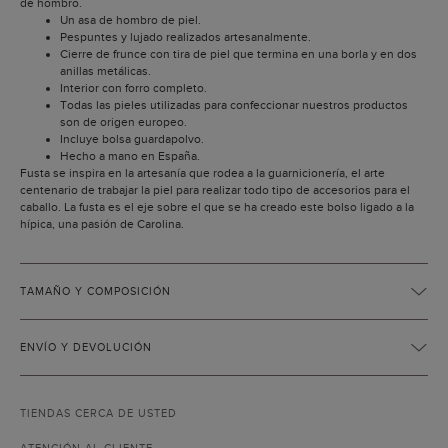
de hombro.
Un asa de hombro de piel.
Pespuntes y lujado realizados artesanalmente.
Cierre de frunce con tira de piel que termina en una borla y en dos
anillas metálicas.
Interior con forro completo.
Todas las pieles utilizadas para confeccionar nuestros productos
son de origen europeo.
Incluye bolsa guardapolvo.
Hecho a mano en España.
Fusta se inspira en la artesanía que rodea a la guarnicionería, el arte
centenario de trabajar la piel para realizar todo tipo de accesorios para el
caballo. La fusta es el eje sobre el que se ha creado este bolso ligado a la
hípica, una pasión de Carolina.
TAMAÑO Y COMPOSICIÓN
ENVÍO Y DEVOLUCIÓN
TIENDAS CERCA DE USTED