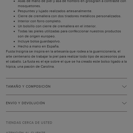
Asas de mano de piel y asa de hombro en grosgrain a contraste con
mosquetones.
Pespuntes y lujado realizados artesanalmente.
Cierre de cremallera con dos tiradores metálicos personalizados.
Interior con forro completo.
Un bolsillo con cierre de cremallera en el interior.
Todas las pieles utilizadas para confeccionar nuestros productos
son de origen europeo.
Incluye bolsa guardapolvo.
Hecho a mano en España.
Fusta Insignia se inspira en la artesanía que rodea a la guarnicionería, el
arte centenario de trabajar la piel para realizar todo tipo de accesorios para
el caballo. La fusta es el eje sobre el que se ha creado este bolso ligado a la
hípica, una pasión de Carolina.
TAMAÑO Y COMPOSICIÓN
ENVÍO Y DEVOLUCIÓN
TIENDAS CERCA DE USTED