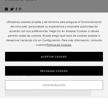
ATENCIÓN AL CLIENTE
Utilizamos cookies propias y de terceros para asegurar el funcionamiento
ATENCIÓN AL CLIENTE
del sitio web, personalizar su experiencia y mostrarle publicidad de
POLÍTICA DE PRIVACIDAD
acuerdo con sus preferencias. Haga clic en Aceptar Cookies si desea
permitir todas las cookies. Puede elegir qué tipos de cookies aceptar o
TÉRMINOS Y CONDICIONES DE USO
desactivar haciendo clic en Configuración. Para más información, consulte
nuestra
Política de Cookies
.
TÉRMINOS Y CONDICIONES DE VENTA
SUSCRIPCIÓN AL NEWSLETTER
ACEPTAR COOKIES
SUSCRIBIRSE
RECHAZAR COOKIES
CONFIGURACIÓN
AVÍSAME CUANDO VUELVA
CLOSE