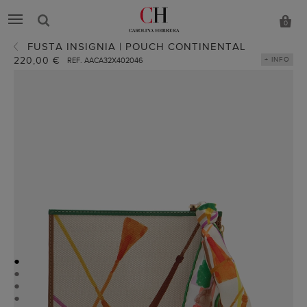
0
FUSTA INSIGNIA | POUCH CONTINENTAL
220,00 €
+ INFO
REF. AACA32X402046
●
●
●
●