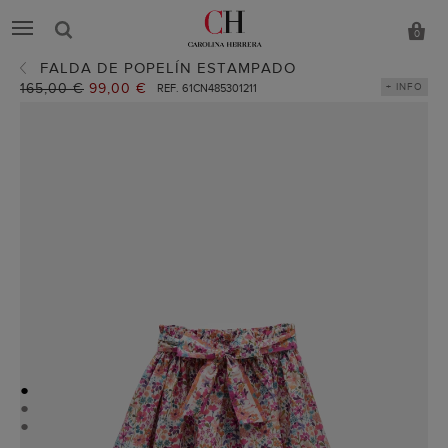
0
FALDA DE POPELÍN ESTAMPADO
Precio
165,00 €
Precio
99,00 €
+ INFO
REF. 61CN485301211
anterior:
actual:
●
●
●