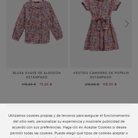
BLUSA EVASÉ DE ALGODÓN
VESTIDO CAMISERO DE POPELÍN
ESTAMPADO
-
ESTAMPADO
-
ROSA/AZUL
ROSA/AZUL
PRECIO
145,00 €
PRECIO
73,00 €
PRECIO
210,00 €
PRECIO
105,00 €
CELESTE/BLANCO
CELESTE/BLAN
ANTERIOR:
ACTUAL:
ANTERIOR:
ACTUAL:
Utilizamos cookies propias y de terceros para asegurar el funcionamiento
ATENCIÓN AL CLIENTE
del sitio web, personalizar su experiencia y mostrarle publicidad de
POLÍTICA DE PRIVACIDAD
acuerdo con sus preferencias. Haga clic en Aceptar Cookies si desea
permitir todas las cookies. Puede elegir qué tipos de cookies aceptar o
TÉRMINOS Y CONDICIONES DE USO