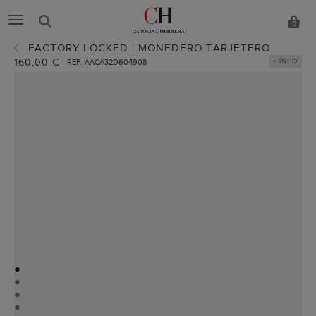
0
FACTORY LOCKED | MONEDERO TARJETERO
160,00 €
+ INFO
REF. AACA32D604908
●
●
●
●