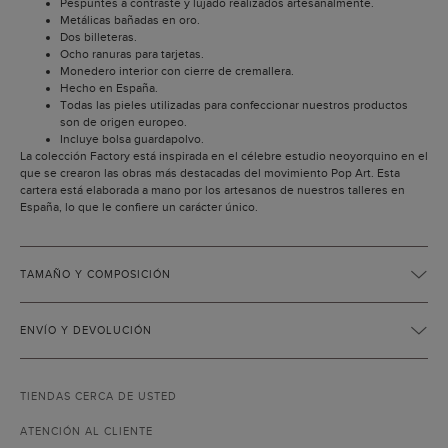
Pespuntes a contraste y lujado realizados artesanalmente.
Metálicas bañadas en oro.
Dos billeteras.
Ocho ranuras para tarjetas.
Monedero interior con cierre de cremallera.
Hecho en España.
Todas las pieles utilizadas para confeccionar nuestros productos
son de origen europeo.
Incluye bolsa guardapolvo.
La colección Factory está inspirada en el célebre estudio neoyorquino en el
que se crearon las obras más destacadas del movimiento Pop Art. Esta
cartera está elaborada a mano por los artesanos de nuestros talleres en
España, lo que le confiere un carácter único.
TAMAÑO Y COMPOSICIÓN
ENVÍO Y DEVOLUCIÓN
TIENDAS CERCA DE USTED
ATENCIÓN AL CLIENTE