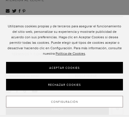
ATENCIÓN AL CLIENTE
Utilizamos cookies propias y de terceros para asegurar el funcionamiento
ATENCIÓN AL CLIENTE
del sitio web, personalizar su experiencia y mostrarle publicidad de
POLÍTICA DE PRIVACIDAD
acuerdo con sus preferencias. Haga clic en Aceptar Cookies si desea
permitir todas las cookies. Puede elegir qué tipos de cookies aceptar o
TÉRMINOS Y CONDICIONES DE USO
desactivar haciendo clic en Configuración. Para más información, consulte
nuestra
Política de Cookies
.
TÉRMINOS Y CONDICIONES DE VENTA
SUSCRIPCIÓN AL NEWSLETTER
ACEPTAR COOKIES
SUSCRIBIRSE
RECHAZAR COOKIES
CONFIGURACIÓN
AÑADIR
CLOSE