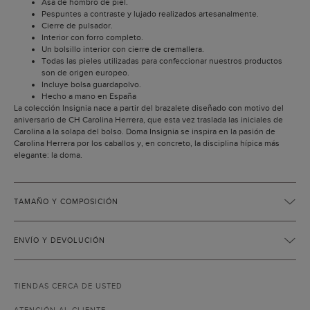
Asa de hombro de piel.
Pespuntes a contraste y lujado realizados artesanalmente.
Cierre de pulsador.
Interior con forro completo.
Un bolsillo interior con cierre de cremallera.
Todas las pieles utilizadas para confeccionar nuestros productos
son de origen europeo.
Incluye bolsa guardapolvo.
Hecho a mano en España
La colección Insignia nace a partir del brazalete diseñado con motivo del
aniversario de CH Carolina Herrera, que esta vez traslada las iniciales de
Carolina a la solapa del bolso. Doma Insignia se inspira en la pasión de
Carolina Herrera por los caballos y, en concreto, la disciplina hípica más
elegante: la doma.
TAMAÑO Y COMPOSICIÓN
ENVÍO Y DEVOLUCIÓN
TIENDAS CERCA DE USTED