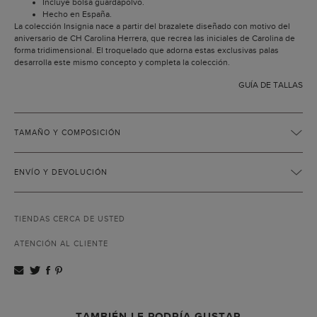
Incluye bolsa guardapolvo.
Hecho en España.
La colección Insignia nace a partir del brazalete diseñado con motivo del
aniversario de CH Carolina Herrera, que recrea las iniciales de Carolina de
forma tridimensional. El troquelado que adorna estas exclusivas palas
desarrolla este mismo concepto y completa la colección.
GUÍA DE TALLAS
TAMAÑO Y COMPOSICIÓN
ENVÍO Y DEVOLUCIÓN
TIENDAS CERCA DE USTED
ATENCIÓN AL CLIENTE
TAMBIÉN LE PODRÍA GUSTAR