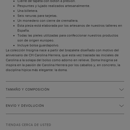
Cierre de tapeta con botón a presión.
Pespuntes y lujado realizados artesanalmente.
Una billetera.
Seis ranuras para tarjetas.
Un monedero con cierre de cremallera.
Esta pieza está elaborada por los artesanos de nuestros talleres en
España.
Todas las pieles utilizadas para confeccionar nuestros productos
son de origen europeo.
Incluye bolsa guardapolvo.
La colección Insignia nace a partir del brazalete diseñado con motivo del
aniversario de CH Carolina Herrera, que esta vez traslada las iniciales de
Carolina a la solapa del bolso como adorno en relieve. Doma Insignia se
inspira en la pasión de Carolina Herrera por los caballos y, en concreto, la
disciplina hípica más elegante: la doma.
TAMAÑO Y COMPOSICIÓN
ENVÍO Y DEVOLUCIÓN
TIENDAS CERCA DE USTED