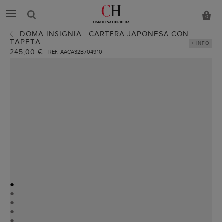
0
DOMA INSIGNIA | CARTERA JAPONESA CON
TAPETA
+ INFO
245,00 €
REF. AACA32B704910
●
●
●
●
●