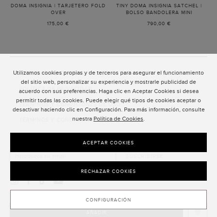
DOMA INSIGNIA | TARJETERO FOLD
TINY DOMA INSIGNIA SATCHEL |
OVER
-
BOLSO BANDOLERA MINI
-
BURDEOS
AZUL
175,00 €
790,00 €
BRUME
Utilizamos cookies propias y de terceros para asegurar el funcionamiento
ATENCIÓN AL CLIENTE
del sitio web, personalizar su experiencia y mostrarle publicidad de
POLÍTICA DE PRIVACIDAD
acuerdo con sus preferencias. Haga clic en Aceptar Cookies si desea
permitir todas las cookies. Puede elegir qué tipos de cookies aceptar o
TÉRMINOS Y CONDICIONES DE USO
desactivar haciendo clic en Configuración. Para más información, consulte
nuestra
Política de Cookies
.
TÉRMINOS Y CONDICIONES DE VENTA
SUSCRIPCIÓN AL NEWSLETTER
ACEPTAR COOKIES
SUSCRIBIRSE
RECHAZAR COOKIES
CONFIGURACIÓN
AÑADIR
CLOSE