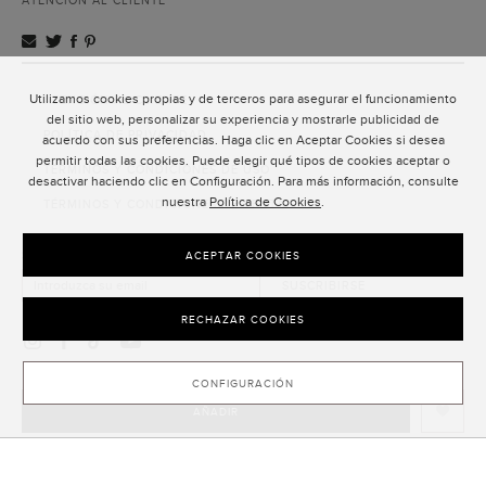
ATENCIÓN AL CLIENTE
Utilizamos cookies propias y de terceros para asegurar el funcionamiento
ATENCIÓN AL CLIENTE
del sitio web, personalizar su experiencia y mostrarle publicidad de
POLÍTICA DE PRIVACIDAD
acuerdo con sus preferencias. Haga clic en Aceptar Cookies si desea
permitir todas las cookies. Puede elegir qué tipos de cookies aceptar o
TÉRMINOS Y CONDICIONES DE USO
desactivar haciendo clic en Configuración. Para más información, consulte
nuestra
Política de Cookies
.
TÉRMINOS Y CONDICIONES DE VENTA
SUSCRIPCIÓN AL NEWSLETTER
ACEPTAR COOKIES
SUSCRIBIRSE
RECHAZAR COOKIES
CONFIGURACIÓN
AÑADIR
CLOSE