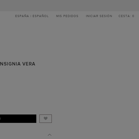
ESPAÑA | ESPAÑOL
MIS PEDIDOS
INICIAR SESIÓN
CESTA: 0
NSIGNIA VERA
R