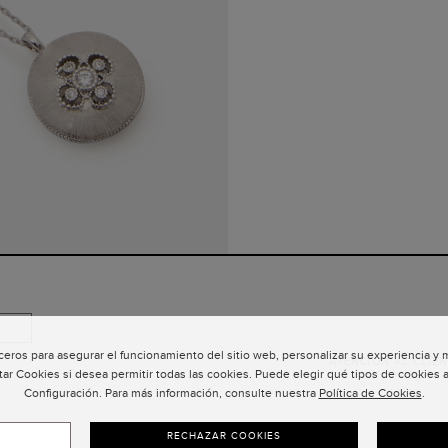
ceros para asegurar el funcionamiento del sitio web, personalizar su experiencia y
ATENCIÓN AL CLIEN
tar Cookies si desea permitir todas las cookies. Puede elegir qué tipos de cookies a
Configuración. Para más información, consulte nuestra
Política de Cookies
.
RECHAZAR COOKIES