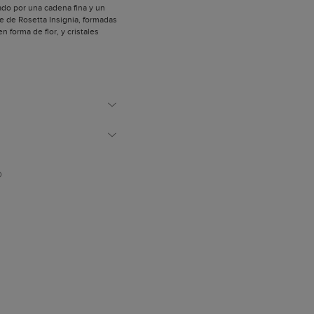
ado por una cadena fina y un
e de Rosetta Insignia, formadas
en forma de flor, y cristales
regulable con detalle de las
D