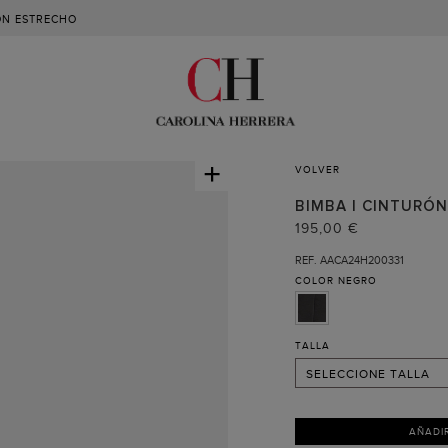
ON ESTRECHO
+
VOLVER
BIMBA | CINTURÓ
195,00 €
75
REF. AACA24H200331
COLOR
NEGRO
80
85
90 (RECIBIR AVISO )
TALLA
SELECCIONE TALLA
AÑADI