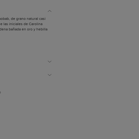
aobab, de grano natural casi
e las iniciales de Carolina
dena bañada en oro y hebilla
esanalmente.
os de la colección Bimba está
a que una niña, con su
mbia el vestido una y otra vez.
D