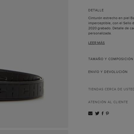
DETALLE
Cinturón estrecho en piel B
imperceptible, con el Sello d
2020 grabado. Detalle de ca
personalizada.
Ancho: 20 mm
LEER MÁS
Lujado realizado art
Hecho en España.
La gran diversidad de diseñ
inspirada en una muñeca a l
TAMAÑO Y COMPOSICIÓN
imaginación y fantasía, le ca
ENVÍO Y DEVOLUCIÓN
TIENDAS CERCA DE USTE
ATENCIÓN AL CLIENTE