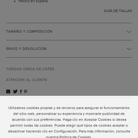
Hecho en España.
GUÍA DE TALLAS
TAMAÑO Y COMPOSICIÓN
ENVÍO Y DEVOLUCIÓN
TIENDAS CERCA DE USTED
ATENCIÓN AL CLIENTE
Utilizamos cookies propias y de terceros para asegurar el funcionamiento
ATENCIÓN AL CLIENTE
del sitio web, personalizar su experiencia y mostrarle publicidad de
POLÍTICA DE PRIVACIDAD
acuerdo con sus preferencias. Haga clic en Aceptar Cookies si desea
permitir todas las cookies. Puede elegir qué tipos de cookies aceptar o
TÉRMINOS Y CONDICIONES DE USO
desactivar haciendo clic en Configuración. Para más información, consulte
nuestra
Política de Cookies
.
TÉRMINOS Y CONDICIONES DE VENTA