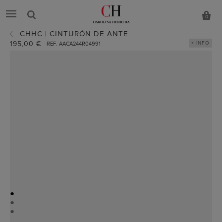
0
CHHC | CINTURÓN DE ANTE
195,00 €
+ INFO
REF. AACA244R04991
●
●
●