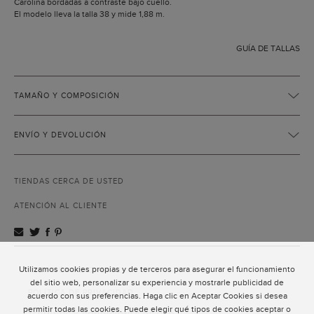
Carolina bordadas a contraste bajo cuello.
El modelo lleva la talla 38 y mide 1,88 m.
GUÍA DE TALLAS
TAMAÑO Y COMPOSICIÓN
ENVÍO Y DEVOLUCIÓN
TIENDAS CERCA DE USTED
ATENCIÓN AL CLIENTE
Utilizamos cookies propias y de terceros para asegurar el funcionamiento
ATENCIÓN AL CLIENTE
del sitio web, personalizar su experiencia y mostrarle publicidad de
POLÍTICA DE PRIVACIDAD
acuerdo con sus preferencias. Haga clic en Aceptar Cookies si desea
permitir todas las cookies. Puede elegir qué tipos de cookies aceptar o