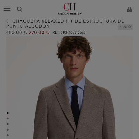
0
CHAQUETA RELAXED FIT DE ESTRUCTURA DE
PUNTO ALGODÓN
+ INFO
Precio
450,00 €
Precio
270,00 €
REF. 61CH407310573
anterior:
actual:
●
●
●
●
●