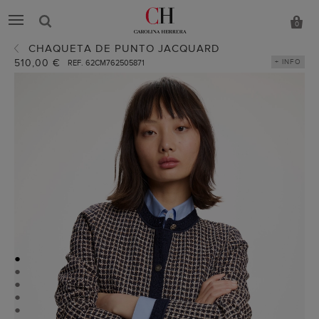
0
CHAQUETA DE PUNTO JACQUARD
510,00 €
+ INFO
REF. 62CM762505871
●
●
●
●
●