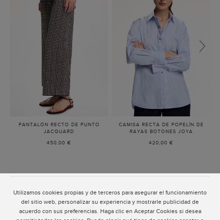
PANTALÓN RECTO DE PUNTO
CAMISA RECTA DE POPELÍN DE
JACQUARD
-
RAYAS BOTONES JOYA
-
AZUL
AZUL
450,00 €
420,00 €
MARINO/CRUDO
CELESTE
Utilizamos cookies propias y de terceros para asegurar el funcionamiento
ATENCIÓN AL CLIENTE
del sitio web, personalizar su experiencia y mostrarle publicidad de
POLÍTICA DE PRIVACIDAD
acuerdo con sus preferencias. Haga clic en Aceptar Cookies si desea