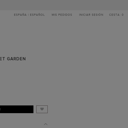
ESPAÑA | ESPAÑOL
MIS PEDIDOS
INICIAR SESIÓN
CESTA: 0
RET GARDEN
R