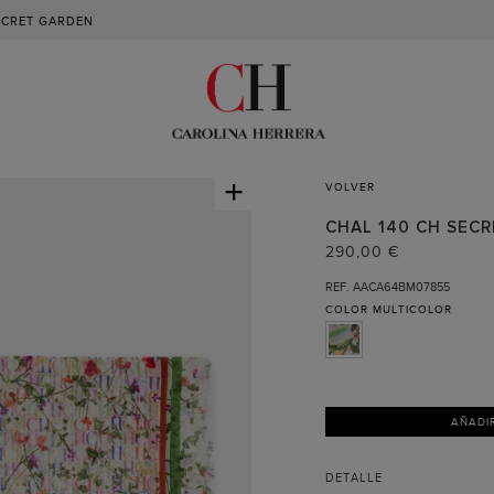
ECRET GARDEN
+
VOLVER
CHAL 140 CH SEC
290,00 €
REF. AACA64BM07855
COLOR
MULTICOLOR
AÑADI
DETALLE