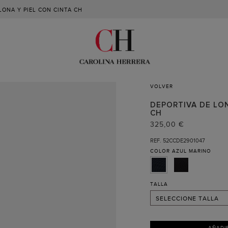
LONA Y PIEL CON CINTA CH
VOLVER
DEPORTIVA DE LON
40
CH
41
325,00 €
42
REF. 52CCDE2901047
COLOR
AZUL MARINO
43
44 (RECIBIR AVISO )
45 (RECIBIR AVISO )
TALLA
SELECCIONE TALLA
AÑADI