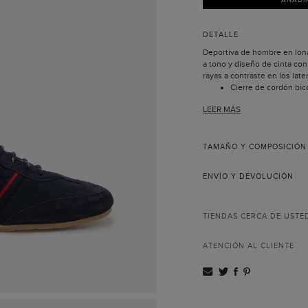
DETALLE
Deportiva de hombre en lona
a tono y diseño de cinta con 
rayas a contraste en los late
Cierre de cordón bico
Interior de tejido.
LEER MÁS
Plantilla de tejido a 
Carolina.
Suela de goma con las
Incluye bolsa guarda
TAMAÑO Y COMPOSICIÓN
ENVÍO Y DEVOLUCIÓN
TIENDAS CERCA DE USTE
ATENCIÓN AL CLIENTE