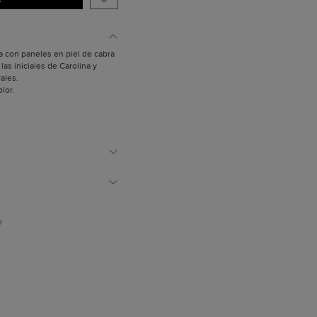
 con paneles en piel de cabra
las iniciales de Carolina y
rales.
lor.
contraste con las iniciales de
 iniciales de Carolina.
polvo.
D