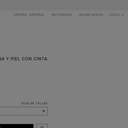
ESPAÑA | ESPAÑOL
MIS PEDIDOS
INICIAR SESIÓN
CESTA: 0
A Y PIEL CON CINTA
GUÍA DE TALLAS
R