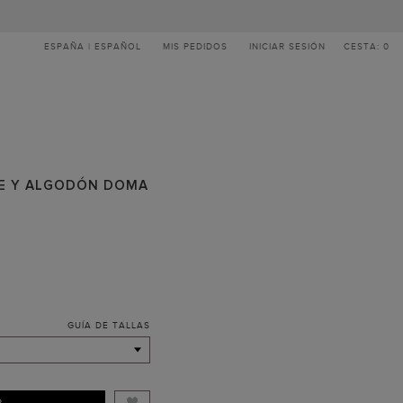
ESPAÑA | ESPAÑOL
MIS PEDIDOS
INICIAR SESIÓN
CESTA: 0
TE Y ALGODÓN DOMA
GUÍA DE TALLAS
R