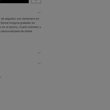
to de algodón con delantero en
e Doma Insignia grabado en
o en el pecho. Cuello bómber y
ca personalizada de doble
 laterales de vivo, pespuntes a
orro interior con un bolsillo de
te.
y mide 1,89 m.
D