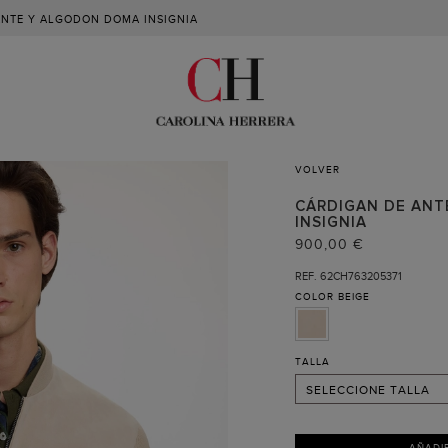
ANTE Y ALGODON DOMA INSIGNIA
VOLVER
CÁRDIGAN DE AN
INSIGNIA
S
900,00 €
M
REF. 62CH763205371
COLOR
BEIGE
L
XL
XXL
TALLA
SELECCIONE TALLA
AÑADI