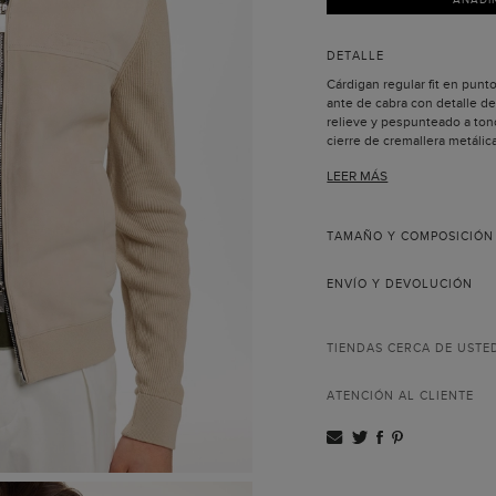
DETALLE
Cárdigan regular fit en pun
ante de cabra con detalle d
relieve y pespunteado a ton
cierre de cremallera metáli
cursor a contraste. Bolsillos
LEER MÁS
contraste en los hombros y f
vivo con grosgrain a contras
El modelo lleva una talla M 
TAMAÑO Y COMPOSICIÓN
ENVÍO Y DEVOLUCIÓN
TIENDAS CERCA DE USTE
ATENCIÓN AL CLIENTE