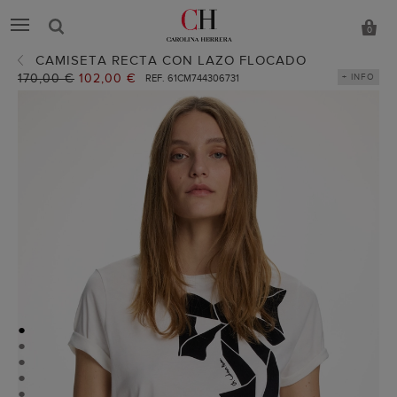
0
CAMISETA RECTA CON LAZO FLOCADO
Precio
170,00 €
Precio
102,00 €
+ INFO
REF. 61CM744306731
anterior:
actual:
●
●
●
●
●