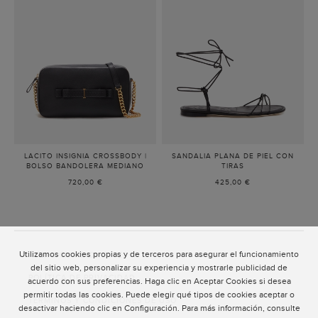
LACITO INSIGNIA CROSSBODY |
SANDALIA PLANA DE PIEL CON
BOLSO BANDOLERA MEDIANO
-
TIRAS
-
NEGRO
NEGRO
720,00 €
425,00 €
Utilizamos cookies propias y de terceros para asegurar el funcionamiento
ATENCIÓN AL CLIENTE
del sitio web, personalizar su experiencia y mostrarle publicidad de
POLÍTICA DE PRIVACIDAD
acuerdo con sus preferencias. Haga clic en Aceptar Cookies si desea
permitir todas las cookies. Puede elegir qué tipos de cookies aceptar o
TÉRMINOS Y CONDICIONES DE USO
desactivar haciendo clic en Configuración. Para más información, consulte