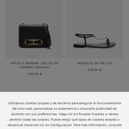
INITIALS INSIGNIA | BOLSO DE
SANDALIA DE PIEL CH
-
HOMBRO MEDIANO
-
NEGRO
375,00 €
NEGRO
1.100,00 €
Utilizamos cookies propias y de terceros para asegurar el funcionamiento
ATENCIÓN AL CLIENTE
del sitio web, personalizar su experiencia y mostrarle publicidad de
POLÍTICA DE PRIVACIDAD
acuerdo con sus preferencias. Haga clic en Aceptar Cookies si desea
permitir todas las cookies. Puede elegir qué tipos de cookies aceptar o
TÉRMINOS Y CONDICIONES DE USO
desactivar haciendo clic en Configuración. Para más información, consulte