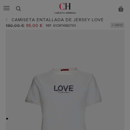
0
CAMISETA ENTALLADA DE JERSEY LOVE
Precio
190,00 €
Precio
95,00 €
+ INFO
REF. 61CM745807101
anterior:
actual:
●