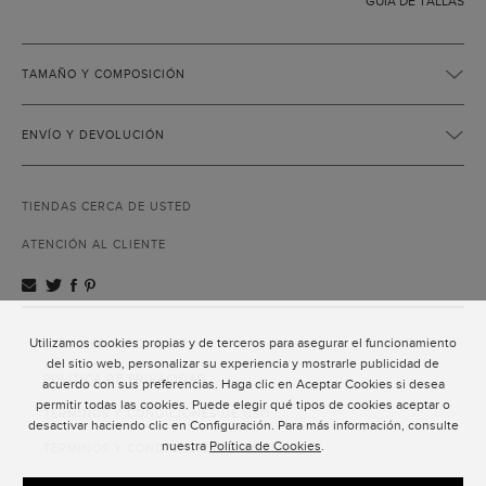
GUÍA DE TALLAS
TAMAÑO Y COMPOSICIÓN
ENVÍO Y DEVOLUCIÓN
TIENDAS CERCA DE USTED
ATENCIÓN AL CLIENTE
Utilizamos cookies propias y de terceros para asegurar el funcionamiento
ATENCIÓN AL CLIENTE
del sitio web, personalizar su experiencia y mostrarle publicidad de
POLÍTICA DE PRIVACIDAD
acuerdo con sus preferencias. Haga clic en Aceptar Cookies si desea
permitir todas las cookies. Puede elegir qué tipos de cookies aceptar o
TÉRMINOS Y CONDICIONES DE USO
desactivar haciendo clic en Configuración. Para más información, consulte
nuestra
Política de Cookies
.
TÉRMINOS Y CONDICIONES DE VENTA