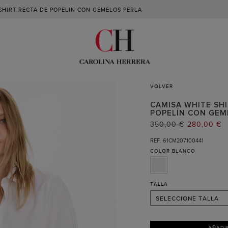
SHIRT RECTA DE POPELIN CON GEMELOS PERLA
VOLVER
CAMISA WHITE SHI
POPELÍN CON GEM
02 (RECIBIR AVISO )
PRECIO
350,00 €
PRECIO
280,00 €
ANTERIOR:
ACTUAL:
04
REF. 61CM207100441
COLOR
BLANCO
06
08
10
TALLA
SELECCIONE TALLA
AÑADI