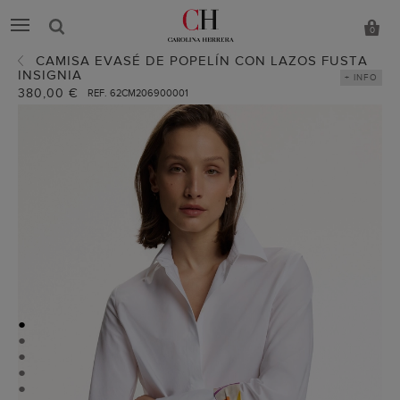
0
CAMISA EVASÉ DE POPELÍN CON LAZOS FUSTA
INSIGNIA
+ INFO
380,00 €
REF. 62CM206900001
●
●
●
●
●