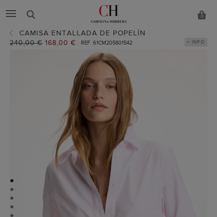
0
CAMISA ENTALLADA DE POPELÍN
Precio
240,00 €
Precio
168,00 €
+ INFO
REF. 61CM205801542
anterior:
actual:
●
●
●
●
●