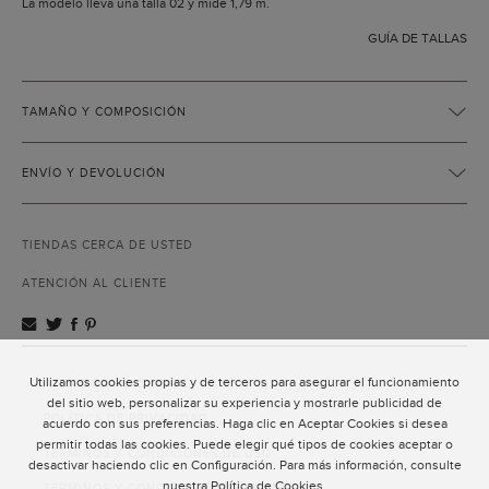
La modelo lleva una talla 02 y mide 1,79 m.
GUÍA DE TALLAS
TAMAÑO Y COMPOSICIÓN
ENVÍO Y DEVOLUCIÓN
TIENDAS CERCA DE USTED
ATENCIÓN AL CLIENTE
Utilizamos cookies propias y de terceros para asegurar el funcionamiento
ATENCIÓN AL CLIENTE
del sitio web, personalizar su experiencia y mostrarle publicidad de
POLÍTICA DE PRIVACIDAD
acuerdo con sus preferencias. Haga clic en Aceptar Cookies si desea
permitir todas las cookies. Puede elegir qué tipos de cookies aceptar o
TÉRMINOS Y CONDICIONES DE USO
desactivar haciendo clic en Configuración. Para más información, consulte
nuestra
Política de Cookies
.
TÉRMINOS Y CONDICIONES DE VENTA