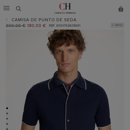
0
CAMISA DE PUNTO DE SEDA
Precio
300,00 €
Precio
180,00 €
+ INFO
REF. 61CH763605691
anterior:
actual:
●
●
●
●
●