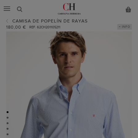
0
CAMISA DE POPELÍN DE RAYAS
180,00 €
+ INFO
REF. 62CH201105211
●
●
●
●
●