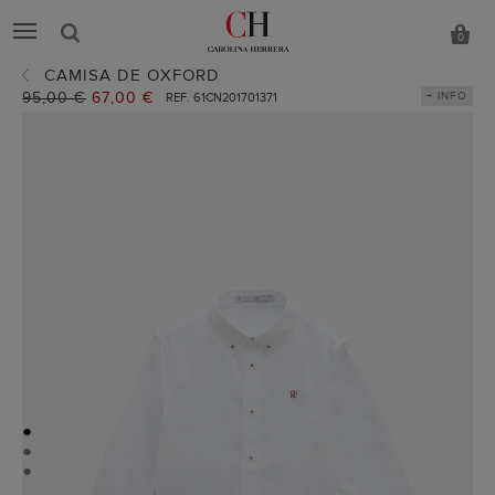
0
CAMISA DE OXFORD
Precio
95,00 €
Precio
67,00 €
+ INFO
REF. 61CN201701371
anterior:
actual:
●
●
●