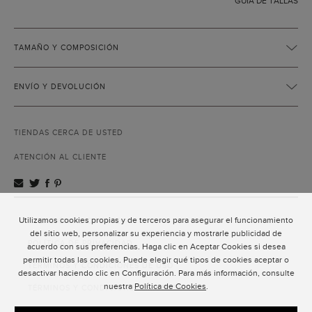
GUÍA DE TALLAS
TAMAÑO Y COMPOSICIÓN
ENVÍO Y DEVOLUCIÓN
TIENDAS CERCA DE USTED
ATENCIÓN AL CLIENTE
Utilizamos cookies propias y de terceros para asegurar el funcionamiento
ATENCIÓN AL CLIENTE
del sitio web, personalizar su experiencia y mostrarle publicidad de
POLÍTICA DE PRIVACIDAD
acuerdo con sus preferencias. Haga clic en Aceptar Cookies si desea
permitir todas las cookies. Puede elegir qué tipos de cookies aceptar o
TÉRMINOS Y CONDICIONES DE USO
desactivar haciendo clic en Configuración. Para más información, consulte
nuestra
Política de Cookies
.
TÉRMINOS Y CONDICIONES DE VENTA