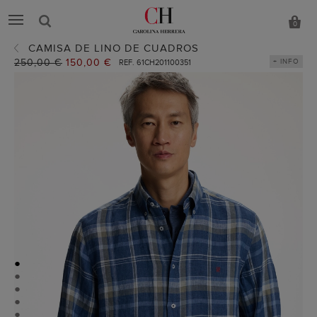
0
CAMISA DE LINO DE CUADROS
Precio
250,00 €
Precio
150,00 €
+ INFO
REF. 61CH201100351
anterior:
actual:
●
●
●
●
●