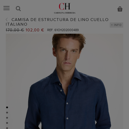
0
CAMISA DE ESTRUCTURA DE LINO CUELLO
ITALIANO
+ INFO
Precio
170,00 €
Precio
102,00 €
REF. 61CH202000489
anterior:
actual:
●
●
●
●
●