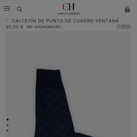
0
CALCETÍN DE PUNTO DE CUADRO VENTANA
25,00 €
+ INFO
REF. AACA162M06301
●
●
●