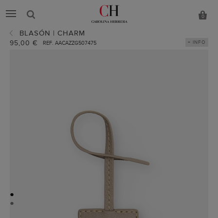
0
BLASÓN | CHARM
95,00 €
+ INFO
REF. AACAZZG507475
●
●