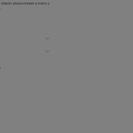
de blasón pespunteado a mano y
.
D