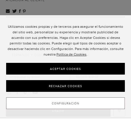
ATENCIÓN AL CLIENTE
Utilizamos cookies propias y de terceros para asegurar el funcionamiento
ATENCIÓN AL CLIENTE
del sitio web, personalizar su experiencia y mostrarle publicidad de
POLÍTICA DE PRIVACIDAD
acuerdo con sus preferencias. Haga clic en Aceptar Cookies si desea
permitir todas las cookies. Puede elegir qué tipos de cookies aceptar o
TÉRMINOS Y CONDICIONES DE USO
desactivar haciendo clic en Configuración. Para más información, consulte
nuestra
Política de Cookies
.
TÉRMINOS Y CONDICIONES DE VENTA
SUSCRIPCIÓN AL NEWSLETTER
ACEPTAR COOKIES
SUSCRIBIRSE
RECHAZAR COOKIES
CONFIGURACIÓN
AÑADIR
CLOSE