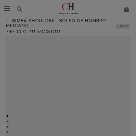
0
BIMBA SHOULDER | BOLSO DE HOMBRO
MEDIANO
+ INFO
790,00 €
REF. AACA10L305931
●
●
●
●