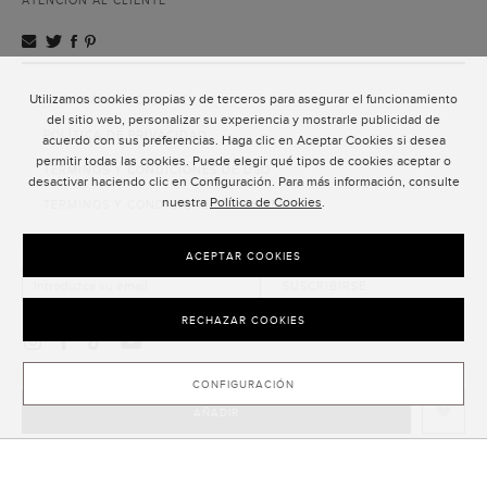
ATENCIÓN AL CLIENTE
Utilizamos cookies propias y de terceros para asegurar el funcionamiento
ATENCIÓN AL CLIENTE
del sitio web, personalizar su experiencia y mostrarle publicidad de
POLÍTICA DE PRIVACIDAD
acuerdo con sus preferencias. Haga clic en Aceptar Cookies si desea
permitir todas las cookies. Puede elegir qué tipos de cookies aceptar o
TÉRMINOS Y CONDICIONES DE USO
desactivar haciendo clic en Configuración. Para más información, consulte
nuestra
Política de Cookies
.
TÉRMINOS Y CONDICIONES DE VENTA
SUSCRIPCIÓN AL NEWSLETTER
ACEPTAR COOKIES
SUSCRIBIRSE
RECHAZAR COOKIES
CONFIGURACIÓN
AÑADIR
CLOSE