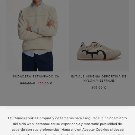
SUDADERA ESTAMPADO CH
-
INITIALS INSIGNIA DEPORTIVA DE
PIEDRA
NYLON Y SERRAJE
-
PRECIO
260,00 €
PRECIO
156,00 €
BEIGE
395,00 €
ANTERIOR:
ACTUAL:
Utilizamos cookies propias y de terceros para asegurar el funcionamiento
ATENCIÓN AL CLIENTE
del sitio web, personalizar su experiencia y mostrarle publicidad de
POLÍTICA DE PRIVACIDAD
acuerdo con sus preferencias. Haga clic en Aceptar Cookies si desea