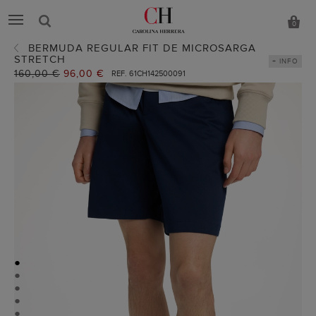
0
BERMUDA REGULAR FIT DE MICROSARGA
STRETCH
+ INFO
Precio
160,00 €
Precio
96,00 €
REF. 61CH142500091
anterior:
actual:
●
●
●
●
●