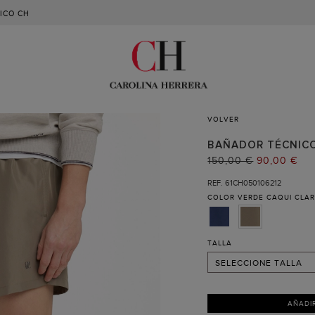
ICO CH
VOLVER
BAÑADOR TÉCNIC
PRECIO
150,00 €
PRECIO
90,00 €
ANTERIOR:
ACTUAL:
S (RECIBIR AVISO )
REF. 61CH050106212
COLOR
VERDE CAQUI CLA
M
L
XL
TALLA
SELECCIONE TALLA
AÑADI