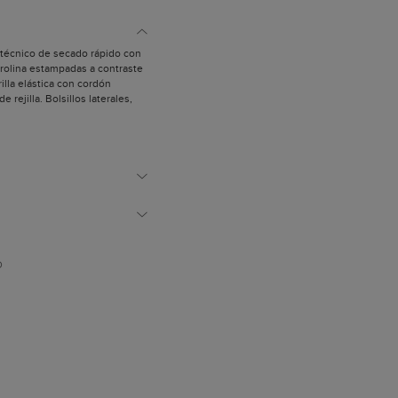
o técnico de secado rápido con
Carolina estampadas a contraste
rilla elástica con cordón
e rejilla. Bolsillos laterales,
ierre de velcro y bolsillo oculto
y mide 1,89 m.
D