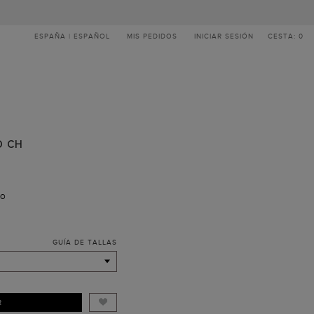
ESPAÑA | ESPAÑOL
MIS PEDIDOS
INICIAR SESIÓN
CESTA: 0
O CH
RO
GUÍA DE TALLAS
R