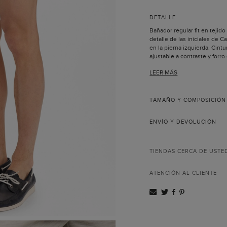
DETALLE
Bañador regular fit en tejid
detalle de las iniciales de 
en la pierna izquierda. Cintu
ajustable a contraste y forro d
bolsillo parche trasero con c
LEER MÁS
interior.
El modelo lleva una talla M 
TAMAÑO Y COMPOSICIÓN
ENVÍO Y DEVOLUCIÓN
TIENDAS CERCA DE USTE
ATENCIÓN AL CLIENTE