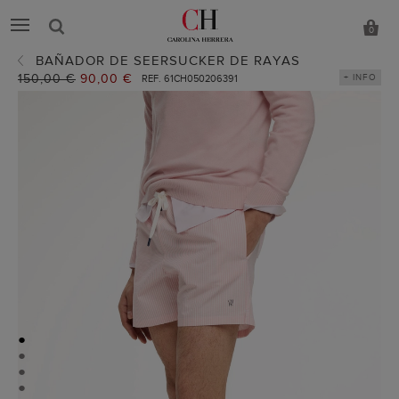
0
BAÑADOR DE SEERSUCKER DE RAYAS
Precio
150,00 €
Precio
90,00 €
+ INFO
REF. 61CH050206391
anterior:
actual:
●
●
●
●