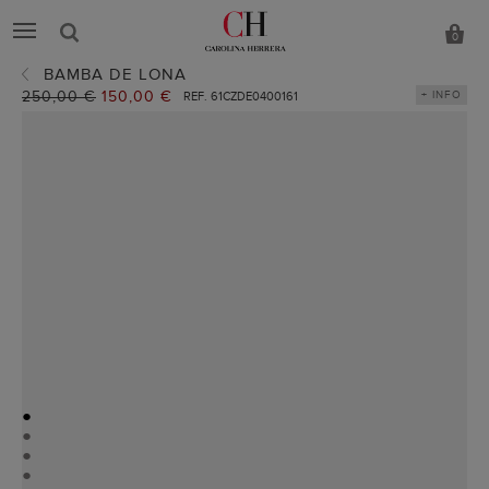
0
BAMBA DE LONA
Precio
250,00 €
Precio
150,00 €
+ INFO
REF. 61CZDE0400161
anterior:
actual:
●
●
●
●