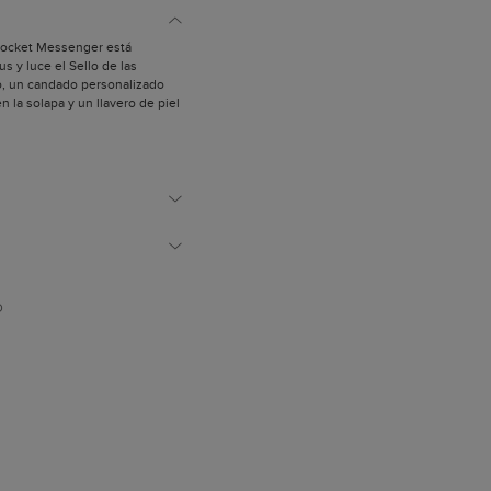
pocket Messenger está
s y luce el Sello de las
do, un candado personalizado
 la solapa y un llavero de piel
ten llevarlo al hombro y
l a contraste y bandolera
ain, ambas con mosquetones.
ealizados artesanalmente.
 imán oculto.
 oro.
acabado natural.
 un bolsillo interior con cierre
bilidad de candado.
izadas para confeccionar
D
son de origen europeo.
polvo.
paña.
spirada en el célebre estudio
earon las obras más
op Art. Este bolso está
tesanos de nuestros talleres en
n carácter único.