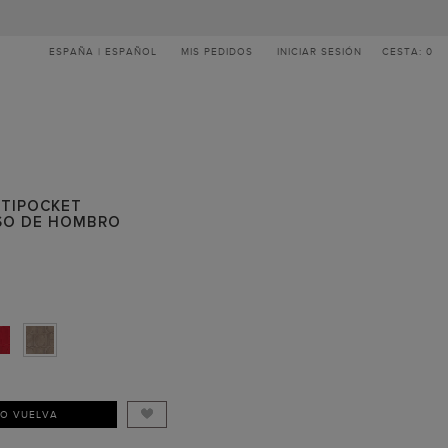
ESPAÑA | ESPAÑOL
MIS PEDIDOS
INICIAR SESIÓN
CESTA: 0
LTIPOCKET
SO DE HOMBRO
DO VUELVA