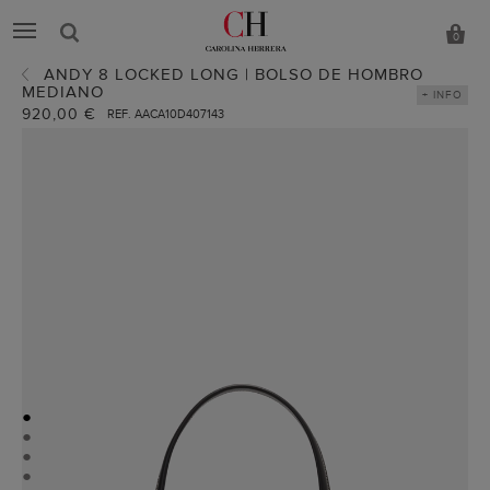
0
ANDY 8 LOCKED LONG | BOLSO DE HOMBRO
MEDIANO
+ INFO
920,00 €
REF. AACA10D407143
●
●
●
●