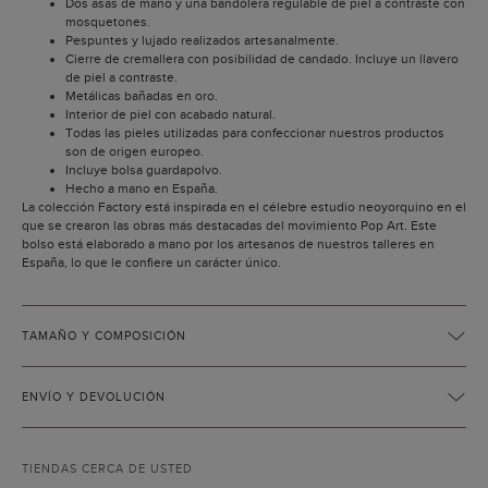
Dos asas de mano y una bandolera regulable de piel a contraste con
mosquetones.
Pespuntes y lujado realizados artesanalmente.
Cierre de cremallera con posibilidad de candado. Incluye un llavero
de piel a contraste.
Metálicas bañadas en oro.
Interior de piel con acabado natural.
Todas las pieles utilizadas para confeccionar nuestros productos
son de origen europeo.
Incluye bolsa guardapolvo.
Hecho a mano en España.
La colección Factory está inspirada en el célebre estudio neoyorquino en el
que se crearon las obras más destacadas del movimiento Pop Art. Este
bolso está elaborado a mano por los artesanos de nuestros talleres en
España, lo que le confiere un carácter único.
TAMAÑO Y COMPOSICIÓN
ENVÍO Y DEVOLUCIÓN
TIENDAS CERCA DE USTED