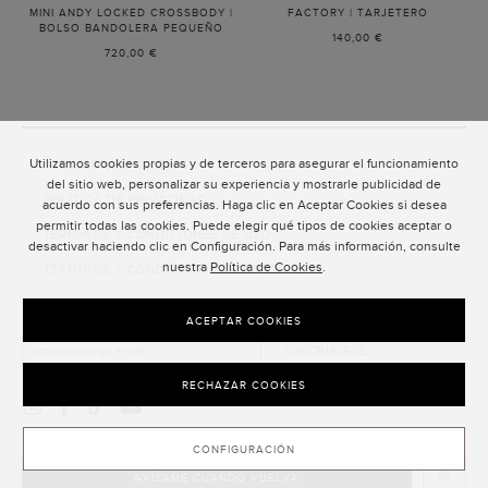
MINI ANDY LOCKED CROSSBODY |
FACTORY | TARJETERO
-
BOLSO BANDOLERA PEQUEÑO
-
COGNAC
140,00 €
COGNAC
720,00 €
Utilizamos cookies propias y de terceros para asegurar el funcionamiento
ATENCIÓN AL CLIENTE
del sitio web, personalizar su experiencia y mostrarle publicidad de
POLÍTICA DE PRIVACIDAD
acuerdo con sus preferencias. Haga clic en Aceptar Cookies si desea
permitir todas las cookies. Puede elegir qué tipos de cookies aceptar o
TÉRMINOS Y CONDICIONES DE USO
desactivar haciendo clic en Configuración. Para más información, consulte
nuestra
Política de Cookies
.
TÉRMINOS Y CONDICIONES DE VENTA
SUSCRIPCIÓN AL NEWSLETTER
ACEPTAR COOKIES
SUSCRIBIRSE
RECHAZAR COOKIES
CONFIGURACIÓN
AVÍSAME CUANDO VUELVA
CLOSE