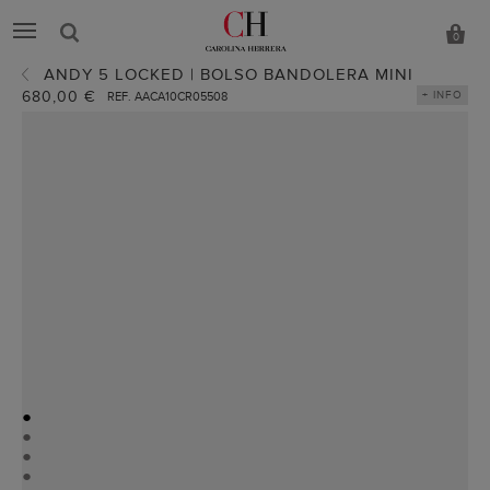
0
ANDY 5 LOCKED | BOLSO BANDOLERA MINI
680,00 €
+ INFO
REF. AACA10CR05508
●
●
●
●