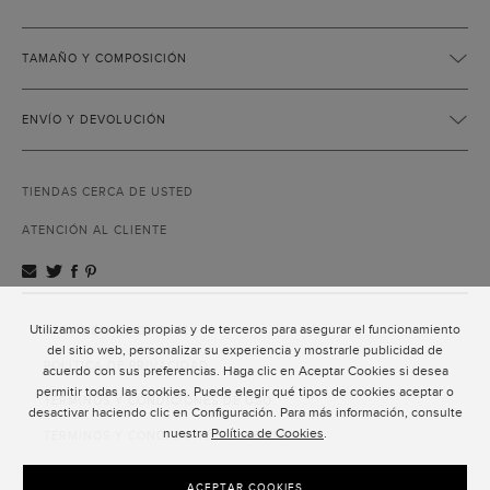
TAMAÑO Y COMPOSICIÓN
ENVÍO Y DEVOLUCIÓN
TIENDAS CERCA DE USTED
ATENCIÓN AL CLIENTE
Utilizamos cookies propias y de terceros para asegurar el funcionamiento
ATENCIÓN AL CLIENTE
del sitio web, personalizar su experiencia y mostrarle publicidad de
POLÍTICA DE PRIVACIDAD
acuerdo con sus preferencias. Haga clic en Aceptar Cookies si desea
permitir todas las cookies. Puede elegir qué tipos de cookies aceptar o
TÉRMINOS Y CONDICIONES DE USO
desactivar haciendo clic en Configuración. Para más información, consulte
nuestra
Política de Cookies
.
TÉRMINOS Y CONDICIONES DE VENTA
SUSCRIPCIÓN AL NEWSLETTER
ACEPTAR COOKIES