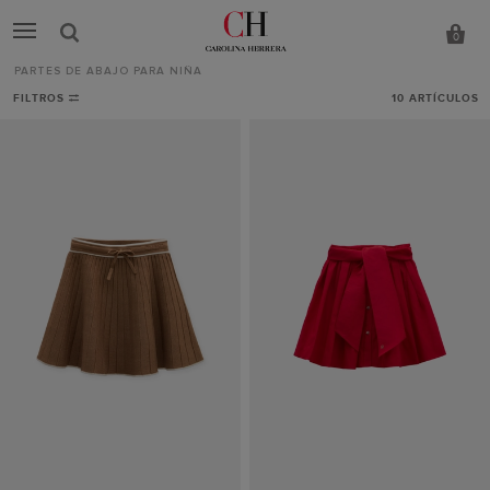
0
PARTES DE ABAJO PARA NIÑA
Partes
FILTROS
10
ARTÍCULOS
de
abajo
para
niña
-
CH
Carolina
Herrera
España