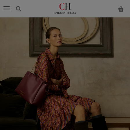
0
Carolina
Herrera