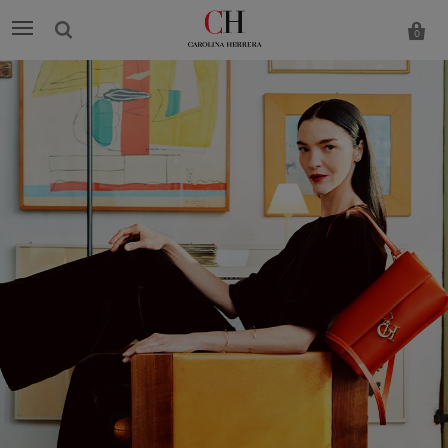
0
Carolina
Herrera