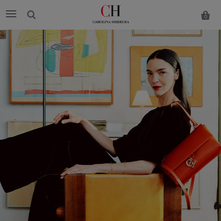
0
Carolina
Herrera